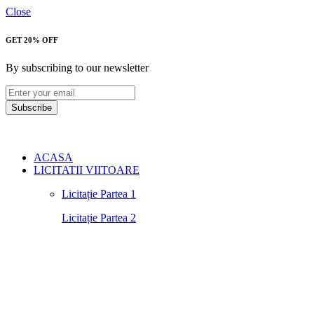
Close
GET 20% OFF
By subscribing to our newsletter
Subscribe
ACASA
LICITATII VIITOARE
Licitație Partea 1
Licitație Partea 2