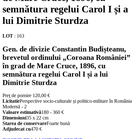
semnătura regelui Carol I și a
lui Dimitrie Sturdza
LOT
:
163
Gen. de divizie Constantin Budișteanu,
brevetul ordinului „Coroana României”
în grad de Mare Cruce, 1896, cu
semnătura regelui Carol I și a lui
Dimitrie Sturdza
Preţ de pornire
120,00 €
Licitatie
Perspective socio-culturale și politico-militare în România
Modernă - 2
Valoare estimativă
180 - 360 €
Dimensiuni
35 x 22 cm
Starea de conservare
Foarte bună
Adjudecat cu
470 €