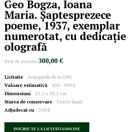
Geo Bogza, Ioana
Maria. Șaptesprezece
poeme, 1937, exemplar
numerotat, cu dedicație
olografă
300,00 €
Preţ de pornire
Licitatie
Avangarda de la UNU
Valoare estimativă
450 - 900 €
Dimensiuni
25,5 x 18,5 cm
Starea de conservare
Foarte bună
Adjudecat cu
350 €
INSCRIE-TE LA LICITATIA ONLINE