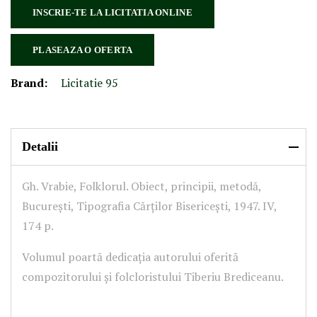
INSCRIE-TE LA LICITATIA ONLINE
PLASEAZA O OFERTA
Brand:
Licitatie 95
Detalii
Gh. Vrabie, Folklorul. Obiect, principii, metodă,
București, Tipografia Cărților Bisericești, 1947. IV,
174 p.
Volumul poartă dedicația autorului oferită
compozitorului și folcloristului Tiberiu Brediceanu.