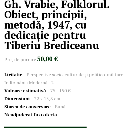
Gh. Vrabie, Folklorul.
Obiect, principii,
metodă, 1947, cu
dedicație pentru
Tiberiu Brediceanu
50,00 €
Preţ de pornire
Licitatie
Perspective socio-culturale și politico-militare
în România Modernă - 2
Valoare estimativă
75 - 150 €
Dimensiuni
22 x 15,8 cm
Starea de conservare
Bună
Neadjudecat fa o oferta