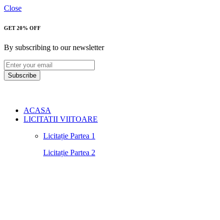
Close
GET 20% OFF
By subscribing to our newsletter
Subscribe
ACASA
LICITATII VIITOARE
Licitație Partea 1
Licitație Partea 2