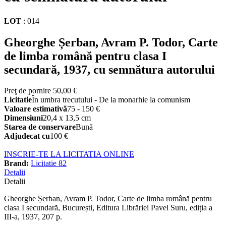
LOT
:
014
Gheorghe Șerban, Avram P. Todor, Carte
de limba română pentru clasa I
secundară, 1937, cu semnătura autorului
Preţ de pornire
50,00 €
Licitatie
În umbra trecutului - De la monarhie la comunism
Valoare estimativă
75 - 150 €
Dimensiuni
20,4 x 13,5 cm
Starea de conservare
Bună
Adjudecat cu
100 €
INSCRIE-TE LA LICITATIA ONLINE
Brand:
Licitatie 82
Detalii
Detalii
Gheorghe Șerban, Avram P. Todor, Carte de limba română pentru
clasa I secundară, București, Editura Librăriei Pavel Suru, ediția a
III-a, 1937, 207 p.