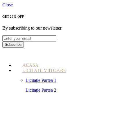
Close
GET 20% OFF
By subscribing to our newsletter
Subscribe
ACASA
LICITATII VIITOARE
Licitație Partea 1
Licitație Partea 2