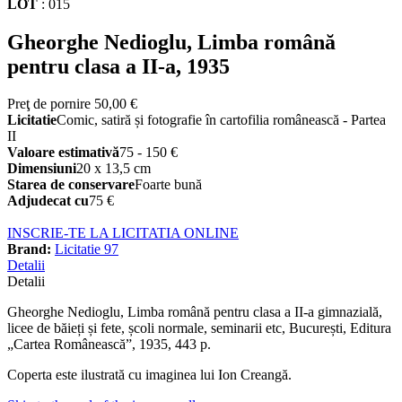
LOT
:
015
Gheorghe Nedioglu, Limba română
pentru clasa a II-a, 1935
Preţ de pornire
50,00 €
Licitatie
Comic, satiră și fotografie în cartofilia românească - Partea
II
Valoare estimativă
75 - 150 €
Dimensiuni
20 x 13,5 cm
Starea de conservare
Foarte bună
Adjudecat cu
75 €
INSCRIE-TE LA LICITATIA ONLINE
Brand:
Licitatie 97
Detalii
Detalii
Gheorghe Nedioglu, Limba română pentru clasa a II-a gimnazială,
licee de băieți și fete, școli normale, seminarii etc, București, Editura
„Cartea Românească”, 1935, 443 p.
Coperta este ilustrată cu imaginea lui Ion Creangă.