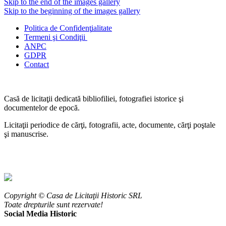
Skip to the end of the images gallery
Skip to the beginning of the images gallery
Politica de Confidenţ
ialitate
Termeni şi Condiţii
ANPC
GDPR
Contact
Casă de licitaţii dedicată bibliofiliei, fotografiei istorice şi
documentelor de epocă.
Licitaţii periodice de cărţi, fotografii, acte, documente, cărţi poştale
şi manuscrise.
Copyright © Casa de Licitaţii Historic SRL
Toate drepturile sunt rezervate!
Social Media Historic