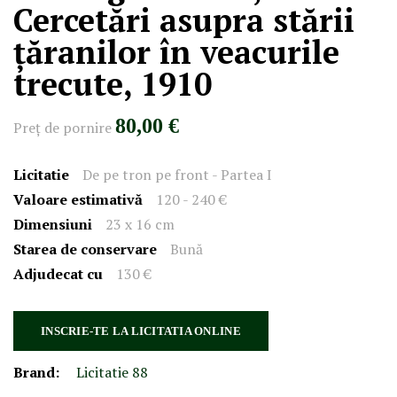
Cercetări asupra stării
țăranilor în veacurile
trecute, 1910
80,00 €
Preţ de pornire
Licitatie
De pe tron pe front - Partea I
Valoare estimativă
120 - 240 €
Dimensiuni
23 x 16 cm
Starea de conservare
Bună
Adjudecat cu
130 €
INSCRIE-TE LA LICITATIA ONLINE
Brand:
Licitatie 88