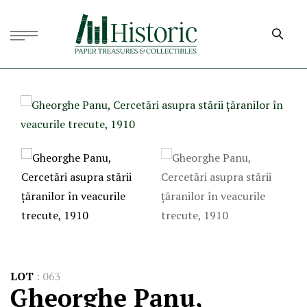
LOT
:
063
Gheorghe Panu,