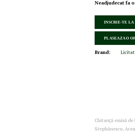
Neadjudecat fa o
INSCRIE-TE LA
PLASEAZA O O
Brand:
Licitat
Chitanță emisă de
Stephănescu. Aceas