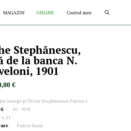
MAGAZIN
ONLINE
Contul meu
he Stephănescu,
ă de la banca N.
veloni, 1901
0,00 €
ația George și Victor Stephanescu Partea 1
vă
45 - 90 €
 x 21
vare
Foarte bună