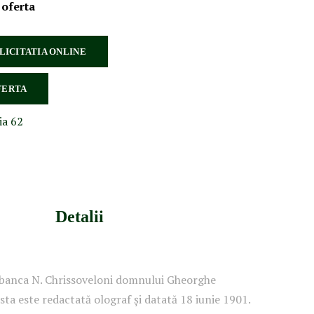
 oferta
 LICITATIA ONLINE
FERTA
ia 62
Detalii
 banca N. Chrissoveloni domnului Gheorghe
ta este redactată olograf și datată 18 iunie 1901.