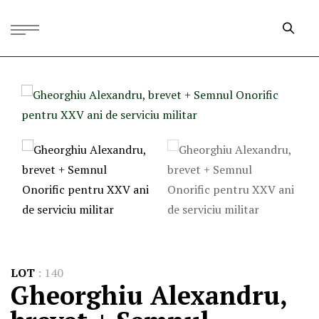
LOT
:
140
Gheorghiu Alexandru,