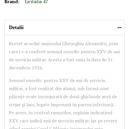
Brand:
Licitatia 47
Detalii
Brevet acordat maiorului Gheorghiu Alexandru, prin
care i s-a conferit semnul onorific pentru XXV de ani
de serviciu militar. Acesta a fost emis la data de 31
decembrie 1936.
Semnul onorific pentru XXV de ani de serviciu
militar, a fost realizat din alamă, sub formă unei
plăcuțe ovale înconjurată de două ghirlande aurii de
stejar și laur, legate împreună în partea inferioară.
Pe avers, în centrul ramurilor, regăsim indicativul
XXV care indică anii de serviciu militar, iar pe revers
cifrul regelui Carol I. Plăcuța însemnului este