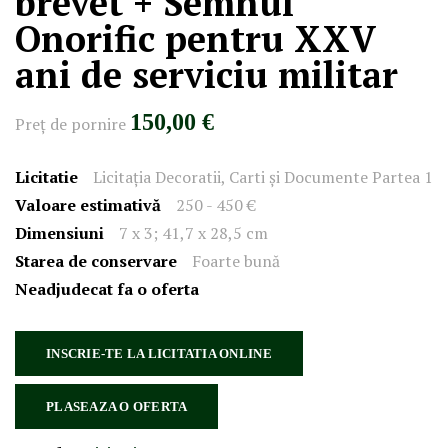
brevet + Semnul
Onorific pentru XXV
ani de serviciu militar
150,00 €
Preţ de pornire
Licitatie
Licitația Decoratii, Carti și Documente Partea 1
Valoare estimativă
250 - 450 €
Dimensiuni
7 x 3; 41,7 x 28,5 cm
Starea de conservare
Foarte bună
Neadjudecat fa o oferta
INSCRIE-TE LA LICITATIA ONLINE
PLASEAZA O OFERTA