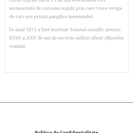
surmontată de coroana regală prin care trece veriga
de care era prinsă panglica însemnului.
În anul 1872 a fost instituit Semnul onorific pentru
XVIII și XXV de ani de serviciu militar oferit ofițerilor
români.
Politica de Confidenţ
ialitate