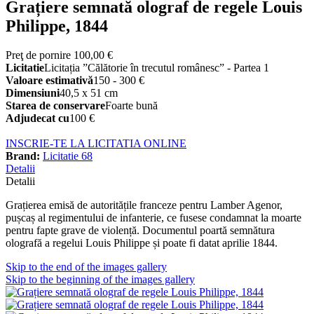
Grațiere semnată olograf de regele Louis
Philippe, 1844
Preţ de pornire
100,00 €
Licitatie
Licitația ”Călătorie în trecutul românesc” - Partea 1
Valoare estimativă
150 - 300 €
Dimensiuni
40,5 x 51 cm
Starea de conservare
Foarte bună
Adjudecat cu
100 €
INSCRIE-TE LA LICITATIA ONLINE
Brand:
Licitatie 68
Detalii
Detalii
Grațierea emisă de autoritățile franceze pentru Lamber Agenor,
pușcaș al regimentului de infanterie, ce fusese condamnat la moarte
pentru fapte grave de violență. Documentul poartă semnătura
olografă a regelui Louis Philippe și poate fi datat aprilie 1844.
Skip to the end of the images gallery
Skip to the beginning of the images gallery