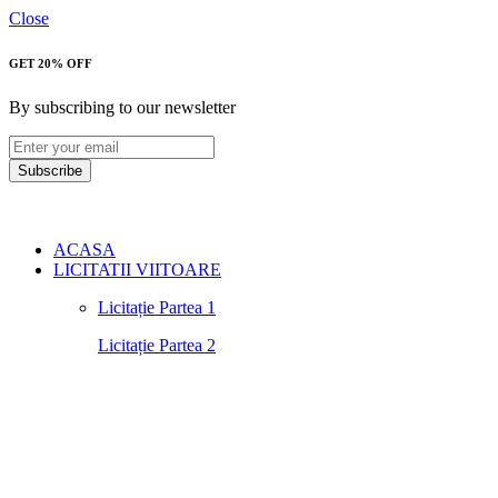
Close
GET 20% OFF
By subscribing to our newsletter
Subscribe
ACASA
LICITATII VIITOARE
Licitație Partea 1
Licitație Partea 2