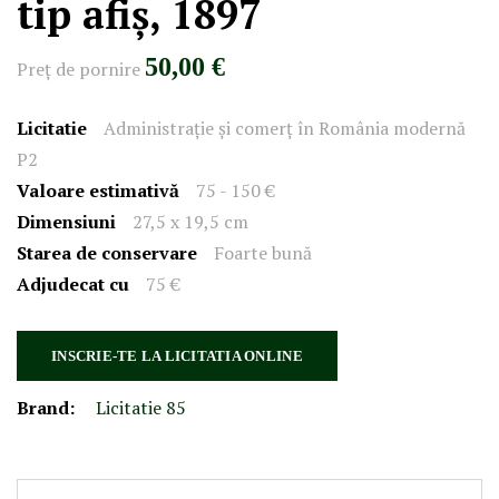
tip afiș, 1897
50,00 €
Preţ de pornire
Licitatie
Administrație și comerț în România modernă
P2
Valoare estimativă
75 - 150 €
Dimensiuni
27,5 x 19,5 cm
Starea de conservare
Foarte bună
Adjudecat cu
75 €
INSCRIE-TE LA LICITATIA ONLINE
Brand:
Licitatie 85