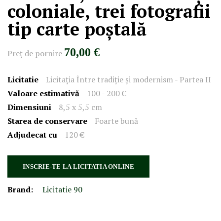
coloniale, trei fotografii
tip carte poștală
70,00 €
Preţ de pornire
Licitatie
Licitația Între tradiție şi modernism - Partea II
Valoare estimativă
100 - 200 €
Dimensiuni
8,5 x 5,5 cm
Starea de conservare
Foarte bună
Adjudecat cu
120 €
INSCRIE-TE LA LICITATIA ONLINE
Brand:
Licitatie 90