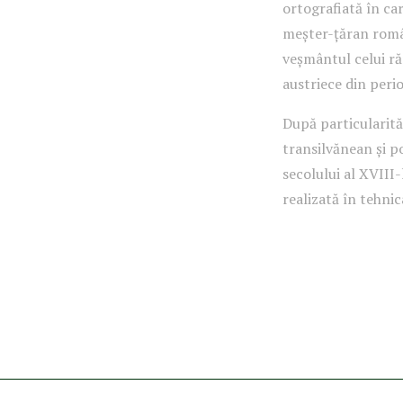
ortografiată în car
meșter-țăran român,
veșmântul celui răp
austriece din peri
După particularităț
transilvănean și po
secolului al XVIII-
realizată în tehni