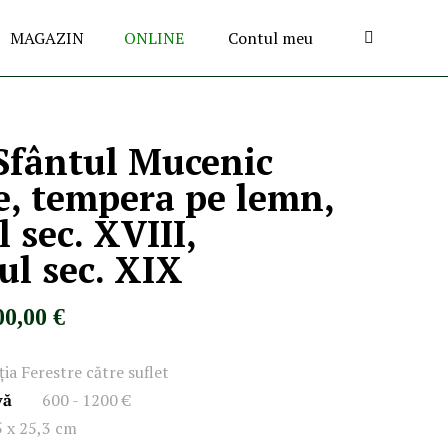
MAGAZIN
ONLINE
Contul meu
Sfântul Mucenic
e, tempera pe lemn,
l sec. XVIII,
ul sec. XIX
00,00 €
ția Ferestre către suflet
vă
600 - 1200 €
5 x 25,3 cm