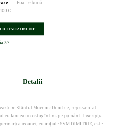
vare
Foarte bună
400 €
 LICITATIA ONLINE
ia 37
Detalii
ișează pe Sfântul Mucenic Dimitrie, reprezentat
d cu lancea un ostaș întins pe pământ. Inscripția
uperioară a icoanei, cu inițiale SVM DIMITRIE, este