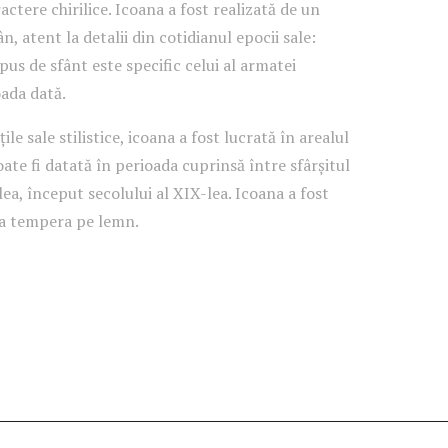
actere chirilice. Icoana a fost realizată de un
 atent la detalii din cotidianul epocii sale:
us de sfânt este specific celui al armatei
oada dată.
ile sale stilistice, icoana a fost lucrată în arealul
ate fi datată în perioada cuprinsă între sfârșitul
lea, început secolului al XIX-lea.
Icoana a fost
ca tempera pe lemn.