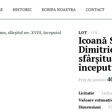
RE
HISTORIC
ECHIPA NOASTRA
CONTACT
LOT
:
119
Icoană 
Dimitri
sfârșitu
început
4
Preţ de pornire
Licitatie
Licita
Valoare estimati
Dimensiuni
3