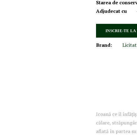
Starea de conser
Adjudecat cu
INSCRIE-TE LA
Brand:
Licitat
Icoană ce îl înfăț
călare, străpungân
aflată în partea s