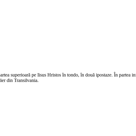
rtea superioară pe Iisus Hristos în tondo, în două ipostaze. În partea inf
elier din Transilvania.