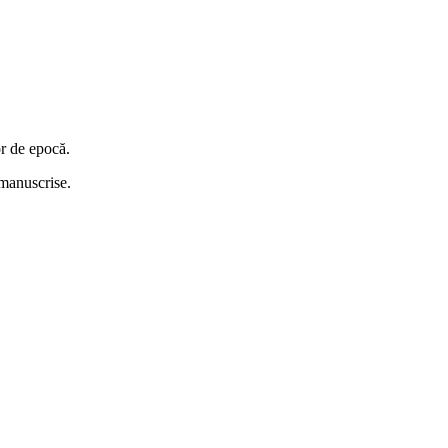
or de epocă.
i manuscrise.