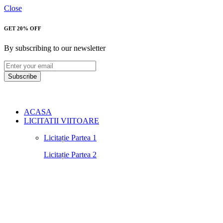
Close
GET 20% OFF
By subscribing to our newsletter
Subscribe
ACASA
LICITATII VIITOARE
Licitație Partea 1
Licitație Partea 2