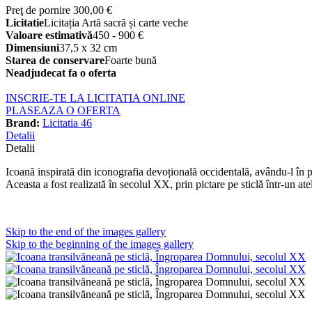
Preţ de pornire
300,00 €
Licitatie
Licitația Artă sacră și carte veche
Valoare estimativă
450 - 900 €
Dimensiuni
37,5 x 32 cm
Starea de conservare
Foarte bună
Neadjudecat fa o oferta
INSCRIE-TE LA LICITATIA ONLINE
PLASEAZA O OFERTA
Brand:
Licitatia 46
Detalii
Detalii
Icoană inspirată din iconografia devoțională occidentală, avându-l în pa
Aceasta a fost realizată în secolul XX, prin pictare pe sticlă într-un at
Skip to the end of the images gallery
Skip to the beginning of the images gallery