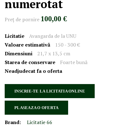
numerotat
100,00 €
Preţ de pornire
Licitatie
Avangarda de la UNU
Valoare estimativă
150 - 300 €
Dimensiuni
21,7 x 13,5 cm
Starea de conservare
Foarte bună
Neadjudecat fa o oferta
INSCRIE-TE LA LICITATIA ONLINE
PLASEAZA O OFERTA
Brand:
Licitatie 66