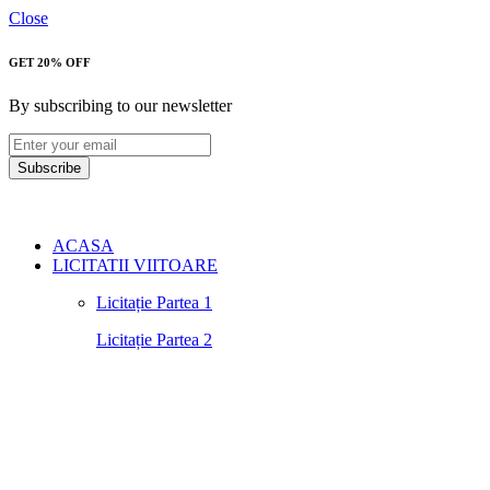
Close
GET 20% OFF
By subscribing to our newsletter
Subscribe
ACASA
LICITATII VIITOARE
Licitație Partea 1
Licitație Partea 2