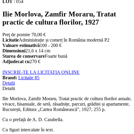
LOT
:
054
Ilie Morlova, Zamfir Moraru, Tratat
practic de cultura florilor, 1927
Preţ de pornire
70,00 €
Licitatie
Administrație și comerț în România modernă P2
Valoare estimativă
100 - 200 €
Dimensiuni
21,6 x 14 cm
Starea de conservare
Foarte bună
Adjudecat cu
270 €
INSCRIE-TE LA LICITATIA ONLINE
Brand:
Licitatie 85
Detalii
Detalii
Ilie Morlova, Zamfir Moraru, Tratat practic de cultura florilor anuale,
vivace, bisanuale, de seră, răsadnițe, parcuri, grădini și apartamente,
București, Editura „Cartea Românească”, 1927, 255 p.
Cu o prefață de A. D. Carabella.
Cu figuri intercalate în text.