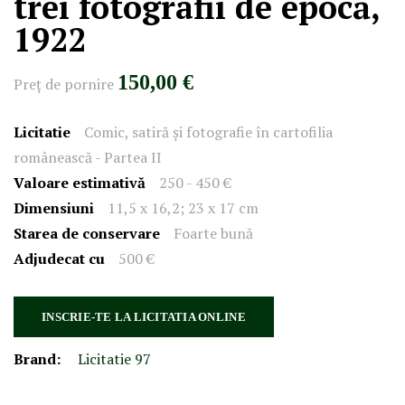
trei fotografii de epocă,
1922
150,00 €
Preţ de pornire
Licitatie
Comic, satiră și fotografie în cartofilia
românească - Partea II
Valoare estimativă
250 - 450 €
Dimensiuni
11,5 x 16,2; 23 x 17 cm
Starea de conservare
Foarte bună
Adjudecat cu
500 €
INSCRIE-TE LA LICITATIA ONLINE
Brand:
Licitatie 97