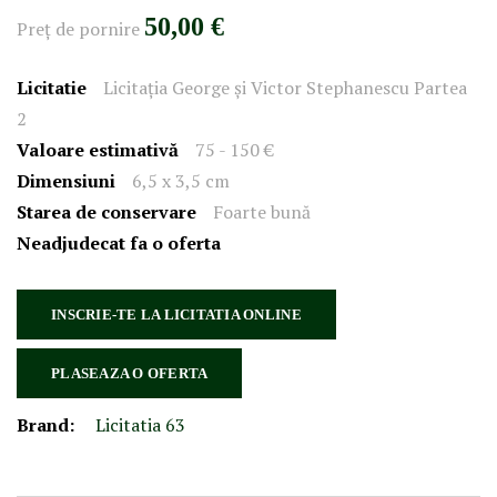
50,00 €
Preţ de pornire
Licitatie
Licitația George și Victor Stephanescu Partea
2
Valoare estimativă
75 - 150 €
Dimensiuni
6,5 x 3,5 cm
Starea de conservare
Foarte bună
Neadjudecat fa o oferta
INSCRIE-TE LA LICITATIA ONLINE
PLASEAZA O OFERTA
Brand:
Licitatia 63