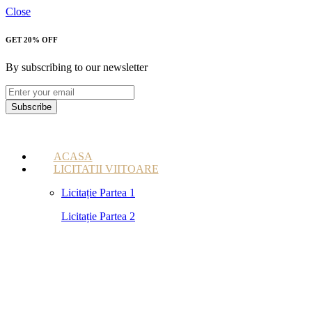
Close
GET 20% OFF
By subscribing to our newsletter
Subscribe
ACASA
LICITATII VIITOARE
Licitație Partea 1
Licitație Partea 2