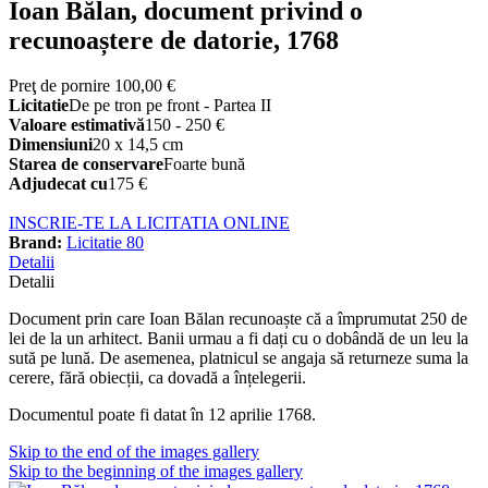
Ioan Bălan, document privind o
recunoaștere de datorie, 1768
Preţ de pornire
100,00 €
Licitatie
De pe tron pe front - Partea II
Valoare estimativă
150 - 250 €
Dimensiuni
20 x 14,5 cm
Starea de conservare
Foarte bună
Adjudecat cu
175 €
INSCRIE-TE LA LICITATIA ONLINE
Brand:
Licitatie 80
Detalii
Detalii
Document prin care Ioan Bălan recunoaște că a împrumutat 250 de
lei de la un arhitect. Banii urmau a fi dați cu o dobândă de un leu la
sută pe lună. De asemenea, platnicul se angaja să returneze suma la
cerere, fără obiecții, ca dovadă a înțelegerii.
Documentul poate fi datat în 12 aprilie 1768.
Skip to the end of the images gallery
Skip to the beginning of the images gallery