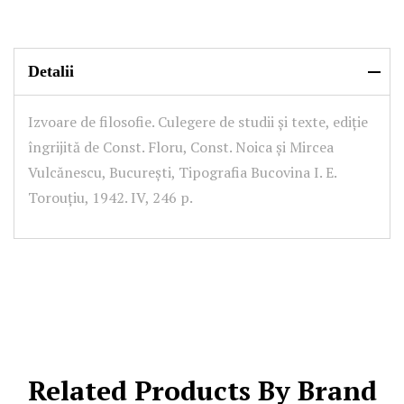
Detalii
Izvoare de filosofie. Culegere de studii și texte, ediție
îngrijită de Const. Floru, Const. Noica și Mircea
Vulcănescu, București, Tipografia Bucovina I. E.
Torouțiu, 1942. IV, 246 p.
Related Products By Brand