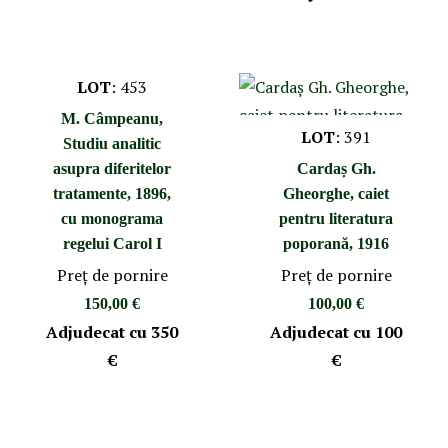
LOT
:
453
M. Câmpeanu,
LOT
:
391
Studiu analitic
asupra diferitelor
Cardaș Gh.
tratamente, 1896,
Gheorghe, caiet
cu monograma
pentru literatura
regelui Carol I
poporană, 1916
Preţ de pornire
Preţ de pornire
150,00 €
100,00 €
Adjudecat cu
350
Adjudecat cu
100
€
€