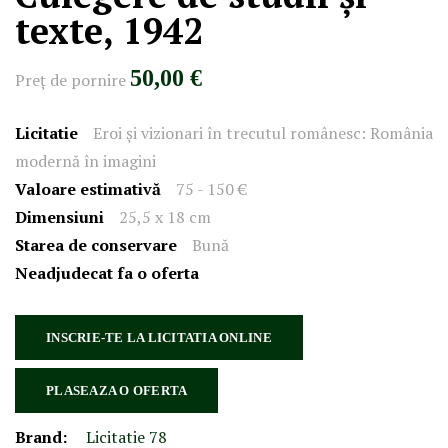
texte, 1942
50,00 €
Preţ de pornire
Licitatie
Eroi și vizionari în trecutul românesc: România
modernă în imagini
Valoare estimativă
75 - 150 €
Dimensiuni
25,5 x 18 cm
Starea de conservare
Bună
Neadjudecat fa o oferta
INSCRIE-TE LA LICITATIA ONLINE
PLASEAZA O OFERTA
Brand:
Licitatie 78