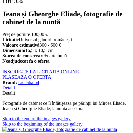
LOT
:
036
Jeana și Gheorghe Eliade, fotografie de
cabinet de la nuntă
Preţ de pornire
100,00 €
Licitatie
Universul gândirii românești
Valoare estimativă
300 - 600 €
Dimensiuni
16,5 x 10,5 cm
Starea de conservare
Foarte bună
Neadjudecat fa o oferta
INSCRIE-TE LA LICITATIA ONLINE
PLASEAZA O OFERTA
Brand:
Licitatia 54
Detalii
Detalii
Fotografie de cabinet ce îi înfățișează pe părinții lui Mircea Eliade,
Jeana și Gheorghe Eliade, la nunta acestora.
Skip to the end of the images gallery
Skip to the beginning of the images gallery