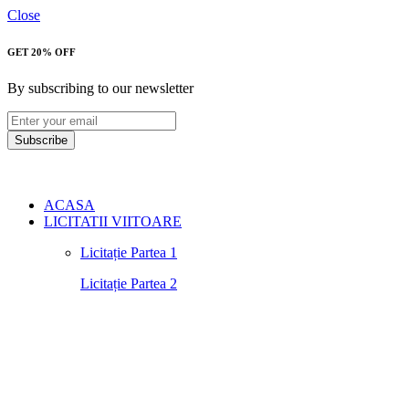
Close
GET 20% OFF
By subscribing to our newsletter
Subscribe
ACASA
LICITATII VIITOARE
Licitație Partea 1
Licitație Partea 2