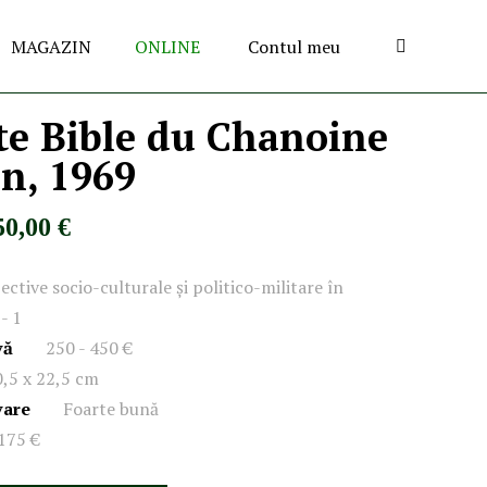
MAGAZIN
ONLINE
Contul meu
te Bible du Chanoine
n, 1969
50,00 €
ective socio-culturale și politico-militare în
- 1
vă
250 - 450 €
0,5 x 22,5 cm
vare
Foarte bună
175 €