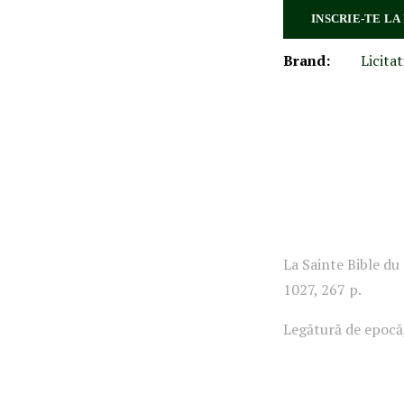
INSCRIE-TE LA
Brand:
Licitat
La Sainte Bible du
1027, 267 p.
Legătură de epocă,