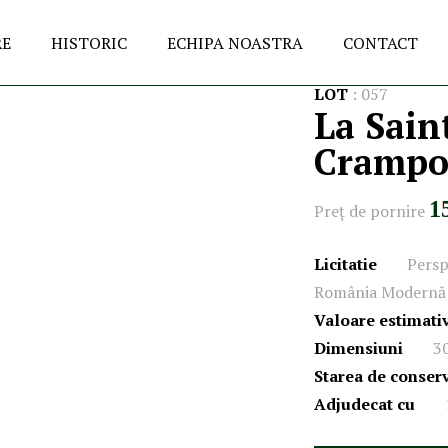
RE
HISTORIC
ECHIPA NOASTRA
CONTACT
LOT
:
057
La Sain
Crampo
1
Preţ de pornire
Licitatie
Persp
România Modernă 
Valoare estimati
Dimensiuni
3
Starea de conser
Adjudecat cu