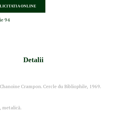
 LICITATIA ONLINE
ie 94
Detalii
 Chanoine Crampon. Cercle du Bibliophile, 1969.
 metalică.