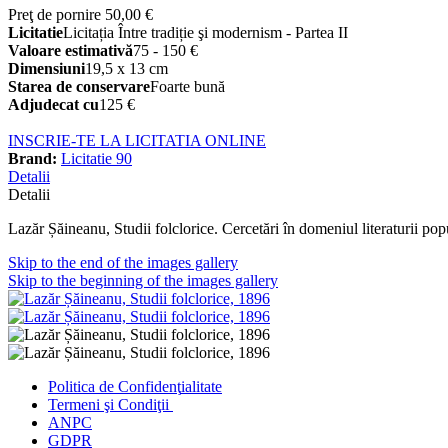
Preţ de pornire
50,00 €
Licitatie
Licitația Între tradiție şi modernism - Partea II
Valoare estimativă
75 - 150 €
Dimensiuni
19,5 x 13 cm
Starea de conservare
Foarte bună
Adjudecat cu
125 €
INSCRIE-TE LA LICITATIA ONLINE
Brand:
Licitatie 90
Detalii
Detalii
Lazăr Șăineanu, Studii folclorice. Cercetări în domeniul literaturii p
Skip to the end of the images gallery
Skip to the beginning of the images gallery
Politica de Confidenţ
ialitate
Termeni şi Condiţii
ANPC
GDPR