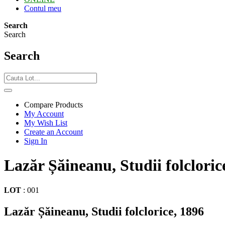
Contul meu
Search
Search
Search
Compare Products
My Account
My Wish List
Create an Account
Sign In
Lazăr Șăineanu, Studii folcloric
LOT
:
001
Lazăr Șăineanu, Studii folclorice, 1896