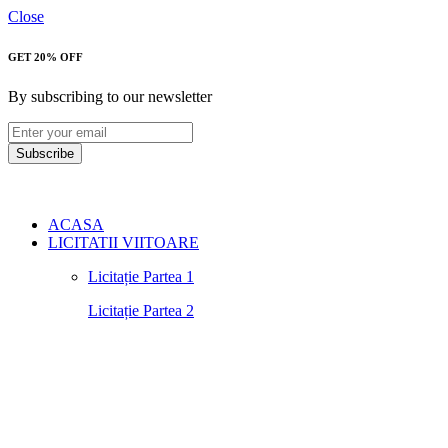
Close
GET 20% OFF
By subscribing to our newsletter
Subscribe
ACASA
LICITATII VIITOARE
Licitație Partea 1
Licitație Partea 2