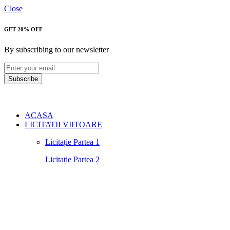
Close
GET 20% OFF
By subscribing to our newsletter
Subscribe
ACASA
LICITATII VIITOARE
Licitație Partea 1
Licitație Partea 2