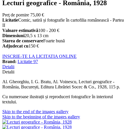
Lecturi geografice - România, 1928
Preţ de pornire
75,00 €
Licitatie
Comic, satiră și fotografie în cartofilia românească - Partea
II
Valoare estimativă
100 - 200 €
Dimensiuni
20,5 x 13 cm
Starea de conservare
Foarte bună
Adjudecat cu
150 €
INSCRIE-TE LA LICITATIA ONLINE
Brand:
Licitatie 97
Detalii
Detalii
Al. Gheorghiu, I. G. Bratu, Al. Voinescu, Lecturi geografice -
România, București, Editura Librăriei Socec & Co., 1928, 115 p.
Cu numeroase ilustrații și reproduceri fotografice în interiorul
textului.
Skip to the end of the images gallery
Skip to the beginning of the images gallery