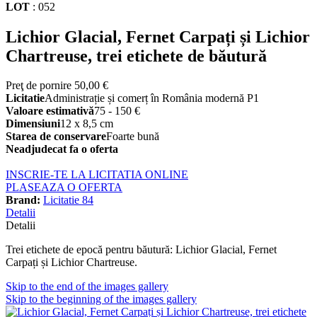
LOT
:
052
Lichior Glacial, Fernet Carpați și Lichior
Chartreuse, trei etichete de băutură
Preţ de pornire
50,00 €
Licitatie
Administrație și comerț în România modernă P1
Valoare estimativă
75 - 150 €
Dimensiuni
12 x 8,5 cm
Starea de conservare
Foarte bună
Neadjudecat fa o oferta
INSCRIE-TE LA LICITATIA ONLINE
PLASEAZA O OFERTA
Brand:
Licitatie 84
Detalii
Detalii
Trei etichete de epocă pentru băutură: Lichior Glacial, Fernet
Carpați și Lichior Chartreuse.
Skip to the end of the images gallery
Skip to the beginning of the images gallery