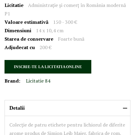
Licitatie
Administrație și comerț în România modernă
P1
Valoare estimativă
150 - 300 €
Dimensiuni
14 x 10,4 cm
Starea de conservare
Foarte bună
Adjudecat cu
200 €
INSCRIE-TE LA LICITATIA ONLINE
Brand:
Licitatie 84
Detalii
Colecție de patru etichete pentru lichiorul de diferite
arome produs de Simion Leib Majer, fabrica de rom,