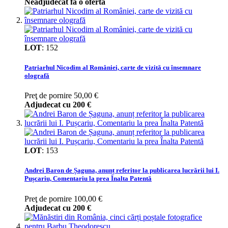
Neadjudecat fa o oferta
LOT
:
152
Patriarhul Nicodim al României, carte de vizită cu însemnare
olografă
Preţ de pornire
50,00 €
Adjudecat cu
200 €
LOT
:
153
Andrei Baron de Șaguna, anunț referitor la publicarea lucrării lui I.
Pușcariu, Comentariu la prea Înalta Patentă
Preţ de pornire
100,00 €
Adjudecat cu
200 €