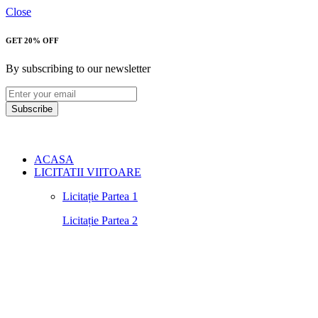
Close
GET 20% OFF
By subscribing to our newsletter
Subscribe
ACASA
LICITATII VIITOARE
Licitație Partea 1
Licitație Partea 2