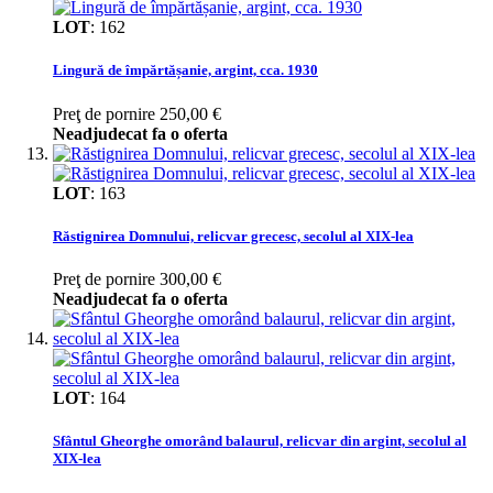
LOT
:
162
Lingură de împărtășanie, argint, cca. 1930
Preţ de pornire
250,00 €
Neadjudecat fa o oferta
LOT
:
163
Răstignirea Domnului, relicvar grecesc, secolul al XIX-lea
Preţ de pornire
300,00 €
Neadjudecat fa o oferta
LOT
:
164
Sfântul Gheorghe omorând balaurul, relicvar din argint, secolul al
XIX-lea