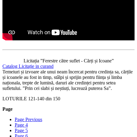
Licitația ”Ferestre către suflet - Cărți și Icoane”
Catalog Licitație in curand
Temeiuri și izvoare ale unui neam încercat pentru credința sa, cărțile
și icoanele au fost in timp, stâlpi și sprijin pentru ființa și limba
naționala, trepte de lumină, daruri ale credinței pentru setea
sufletului. ”Prin cei slabi și neștiuți, lucrează puterea Sa”.
LOTURILE
121
-
140
din
150
Page
Page
Previous
Page
4
Page
5
Page
6