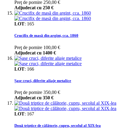
Preţ de pornire
250,00 €
Adjudecat cu
250 €
LOT
:
165
Crucifix de masă din argint, cca. 1860
Preţ de pornire
100,00 €
Adjudecat cu
1400 €
LOT
:
166
Șase cruci, diferite aliaje metalice
Preţ de pornire
350,00 €
Adjudecat cu
350 €
LOT
:
167
Două triptice de călătorie, cupru, secolul al XIX-lea