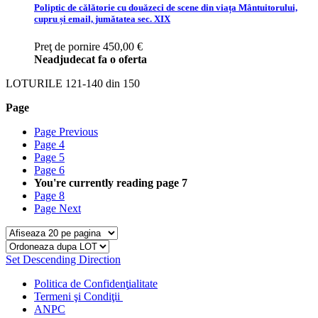
Poliptic de călătorie cu douăzeci de scene din viața Mântuitorului,
cupru și email, jumătatea sec. XIX
Preţ de pornire
450,00 €
Neadjudecat fa o oferta
LOTURILE
121
-
140
din
150
Page
Page
Previous
Page
4
Page
5
Page
6
You're currently reading page
7
Page
8
Page
Next
Set Descending Direction
Politica de Confidenţ
ialitate
Termeni şi Condiţii
ANPC