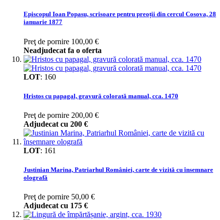
Episcopul Ioan Popasu, scrisoare pentru preoții din cercul Cosova, 28
ianuarie 1877
Preţ de pornire
100,00 €
Neadjudecat fa o oferta
LOT
:
160
Hristos cu papagal, gravură colorată manual, cca. 1470
Preţ de pornire
200,00 €
Adjudecat cu
200 €
LOT
:
161
Justinian Marina, Patriarhul României, carte de vizită cu însemnare
olografă
Preţ de pornire
50,00 €
Adjudecat cu
175 €