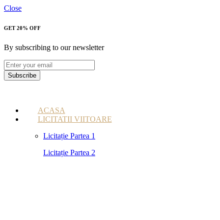
Close
GET 20% OFF
By subscribing to our newsletter
Subscribe
ACASA
LICITATII VIITOARE
Licitație Partea 1
Licitație Partea 2