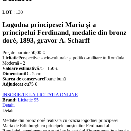
LOT
:
130
Logodna principesei Maria și a
principelui Ferdinand, medalie din bronz
doré, 1893, gravor A. Scharff
Preţ de pornire
50,00 €
Licitatie
Perspective socio-culturale și politico-militare în România
Modernă - 2
Valoare estimativă
75 - 150 €
Dimensiuni
D - 5 cm
Starea de conservare
Foarte bună
Adjudecat cu
75 €
INSCRIE-TE LA LICITATIA ONLINE
Brand:
Licitatie 95
Detalii
Detalii
Medalie din bronz doré realizată cu ocazia logodnei principesei
Maria de Edinburgh cu principele moștenitor Ferdinand al
României, eveniment ce a avut loc la castelul Sigmaringen în ziua de