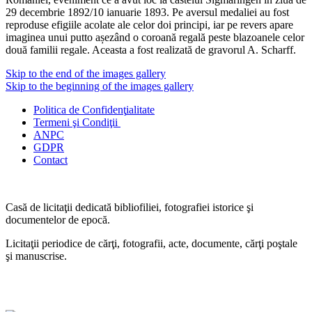
29 decembrie 1892/10 ianuarie 1893. Pe aversul medaliei au fost
reproduse efigiile acolate ale celor doi principi, iar pe revers apare
imaginea unui putto așezând o coroană regală peste blazoanele celor
două familii regale. Aceasta a fost realizată de gravorul A. Scharff.
Skip to the end of the images gallery
Skip to the beginning of the images gallery
Politica de Confidenţ
ialitate
Termeni şi Condiţii
ANPC
GDPR
Contact
Casă de licitaţii dedicată bibliofiliei, fotografiei istorice şi
documentelor de epocă.
Licitaţii periodice de cărţi, fotografii, acte, documente, cărţi poştale
şi manuscrise.