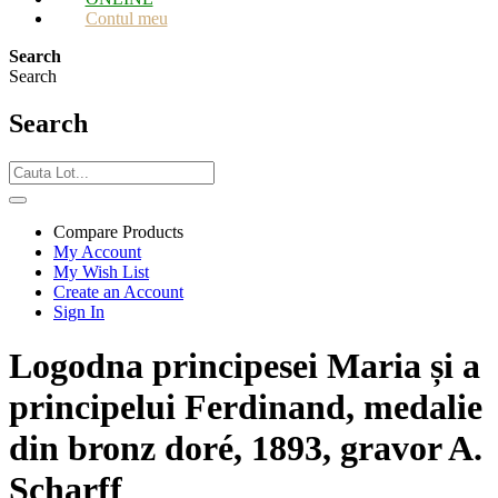
Contul meu
Search
Search
Search
Compare Products
My Account
My Wish List
Create an Account
Sign In
Logodna principesei Maria și a
principelui Ferdinand, medalie
din bronz doré, 1893, gravor A.
Scharff