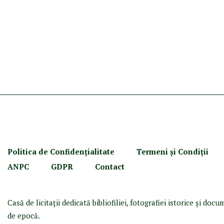
Politica de Confidenţ
ialitate
Termeni şi Condiţii
ANPC
GDPR
Contact
Casă de licitaţii dedicată bibliofiliei, fotografiei istorice şi doc
de epocă.