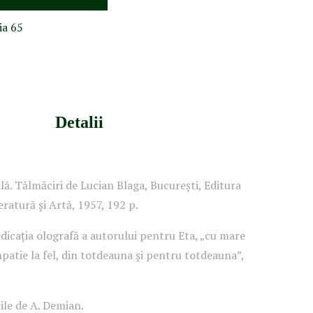
ia 65
Detalii
lă. Tălmăciri de Lucian Blaga, București, Editura
eratură și Artă, 1957, 192 p.
icația olografă a autorului pentru Eta, „cu mare
mpatie la fel, din totdeauna și pentru totdeauna”,
iile de A. Demian.