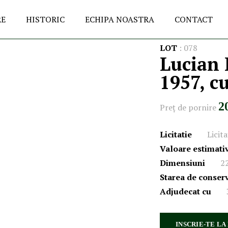
RE
HISTORIC
ECHIPA NOASTRA
CONTACT
LOT
:
078
Lucian 
1957, c
2
Preţ de pornire
Licitatie
Licita
Valoare estimati
Dimensiuni
22
Starea de conser
Adjudecat cu
INSCRIE-TE LA