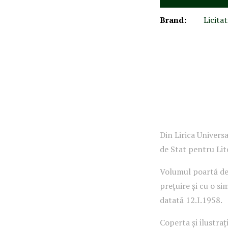
Brand:
Licitat
Din Lirica Universa
de Stat pentru Lit
Volumul poartă ded
prețuire și cu o si
datată 12.I.1958.
Coperta și ilustraț