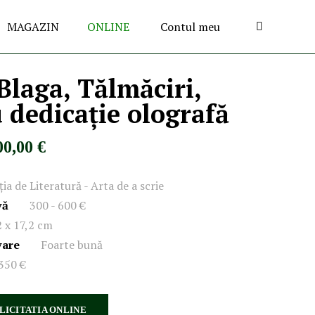
MAGAZIN
ONLINE
Contul meu
Blaga, Tălmăciri,
u dedicație olografă
00,00 €
ția de Literatură - Arta de a scrie
vă
300 - 600 €
 x 17,2 cm
vare
Foarte bună
350 €
 LICITATIA ONLINE