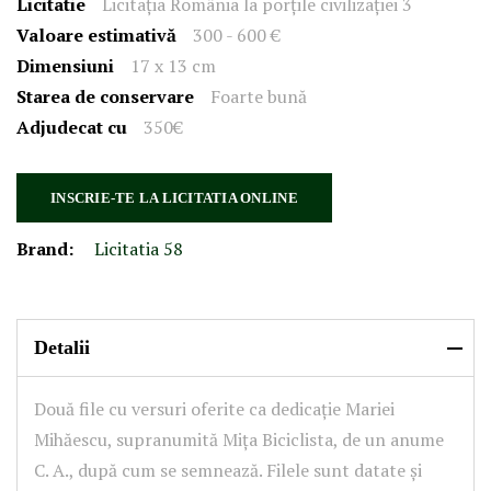
Licitatie
Licitația România la porțile civilizației 3
Valoare estimativă
300 - 600 €
Dimensiuni
17 x 13 cm
Starea de conservare
Foarte bună
Adjudecat cu
350€
INSCRIE-TE LA LICITATIA ONLINE
Brand:
Licitatia 58
Detalii
Două file cu versuri oferite ca dedicație Mariei
Mihăescu, supranumită Mița Biciclista, de un anume
C. A., după cum se semnează. Filele sunt datate și