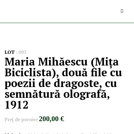
LOT
:
093
Maria Mihăescu (Mița
Biciclista), două file cu
poezii de dragoste, cu
semnătură olografă,
1912
200,00 €
Preţ de pornire