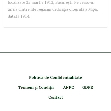
localizate 25 martie 1912, București. Pe verso-ul
uneia dintre file regăsim dedicația olografă a Miței,
datată 1914.
Politica de Confidenţ
ialitate
Termeni şi Condiţii
ANPC
GDPR
Contact