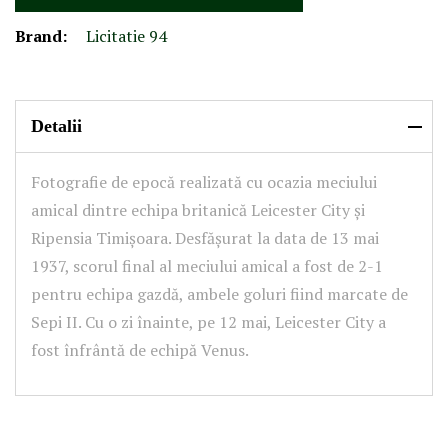
Brand:
Licitatie 94
Detalii
Fotografie de epocă realizată cu ocazia meciului
amical dintre echipa britanică Leicester City și
Ripensia Timișoara. Desfășurat la data de 13 mai
1937, scorul final al meciului amical a fost de 2-1
pentru echipa gazdă, ambele goluri fiind marcate de
Sepi II. Cu o zi înainte, pe 12 mai, Leicester City a
fost înfrântă de echipă Venus.