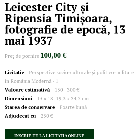
Leicester City și
Ripensia Timișoara,
fotografie de epocă, 13
mai 1937
100,00 €
Preţ de pornire
Licitatie
Perspective socio-culturale și politico-militare
în România Modernă - 1
Valoare estimativă
150 - 300 €
Dimensiuni
13 x 18; 19,3 x 24,2 cm
Starea de conservare
Foarte bună
Adjudecat cu
250 €
INSCRIE-TE LA LICITATIA ONLINE