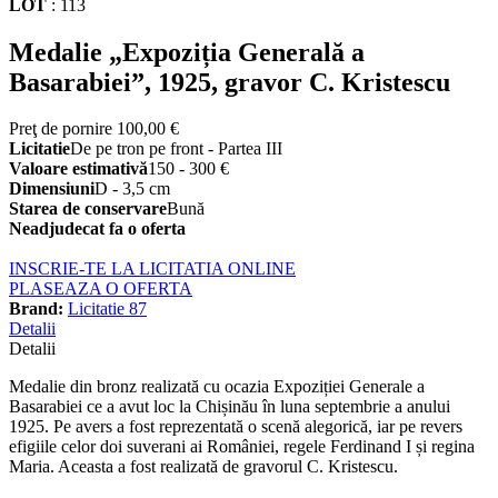
LOT
:
113
Medalie „Expoziția Generală a
Basarabiei”, 1925, gravor C. Kristescu
Preţ de pornire
100,00 €
Licitatie
De pe tron pe front - Partea III
Valoare estimativă
150 - 300 €
Dimensiuni
D - 3,5 cm
Starea de conservare
Bună
Neadjudecat fa o oferta
INSCRIE-TE LA LICITATIA ONLINE
PLASEAZA O OFERTA
Brand:
Licitatie 87
Detalii
Detalii
Medalie din bronz realizată cu ocazia Expoziției Generale a
Basarabiei ce a avut loc la Chișinău în luna septembrie a anului
1925. Pe avers a fost reprezentată o scenă alegorică, iar pe revers
efigiile celor doi suverani ai României, regele Ferdinand I și regina
Maria. Aceasta a fost realizată de gravorul C. Kristescu.