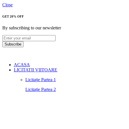
Close
GET 20% OFF
By subscribing to our newsletter
Subscribe
ACASA
LICITATII VIITOARE
Licitație Partea 1
Licitație Partea 2