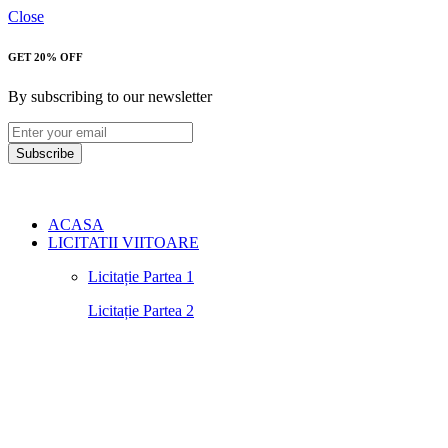
Close
GET 20% OFF
By subscribing to our newsletter
Subscribe
ACASA
LICITATII VIITOARE
Licitație Partea 1
Licitație Partea 2