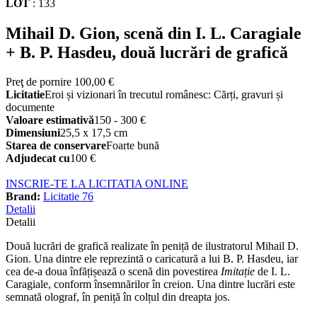
LOT
:
133
Mihail D. Gion, scenă din I. L. Caragiale
+ B. P. Hasdeu, două lucrări de grafică
Preţ de pornire
100,00 €
Licitatie
Eroi și vizionari în trecutul românesc: Cărți, gravuri și
documente
Valoare estimativă
150 - 300 €
Dimensiuni
25,5 x 17,5 cm
Starea de conservare
Foarte bună
Adjudecat cu
100 €
INSCRIE-TE LA LICITATIA ONLINE
Brand:
Licitatie 76
Detalii
Detalii
Două lucrări de grafică realizate în peniță de ilustratorul Mihail D.
Gion. Una dintre ele reprezintă o caricatură a lui B. P. Hasdeu, iar
cea de-a doua înfățișează o scenă din povestirea
Imitație
de I. L.
Caragiale, conform însemnărilor în creion. Una dintre lucrări este
semnată olograf, în peniță în colțul din dreapta jos.