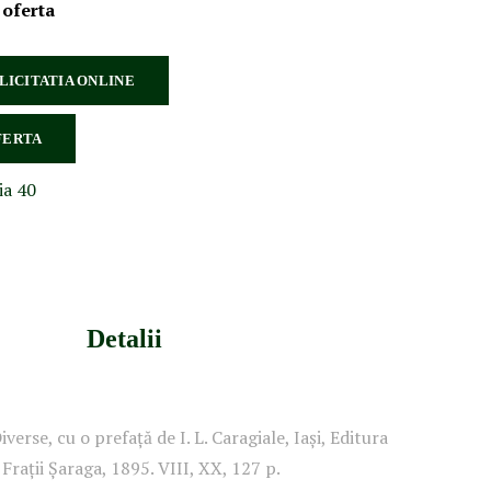
 oferta
 LICITATIA ONLINE
FERTA
ia 40
Detalii
verse, cu o prefață de I. L. Caragiale, Iași, Editura
 Frații Șaraga, 1895. VIII, XX, 127 p.