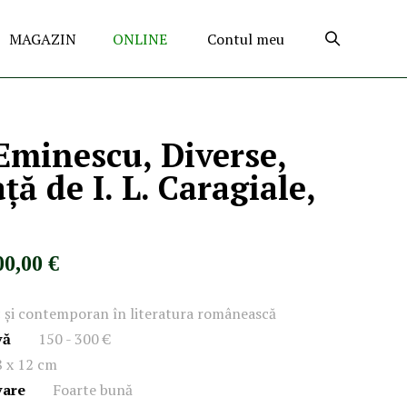
MAGAZIN
ONLINE
Contul meu
Eminescu, Diverse,
ță de I. L. Caragiale,
00,00 €
c și contemporan în literatura românească
vă
150 - 300 €
8 x 12 cm
vare
Foarte bună