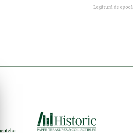
Legătură de epocă 
umentelor