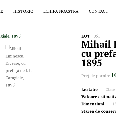
RE
HISTORIC
ECHIPA NOASTRA
CONTACT
LOT
:
055
Mihail 
cu prefa
1895
1
Preţ de pornire
Licitatie
Clasi
Valoare estimati
Dimensiuni
1
Starea de conser