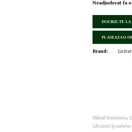
Neadjudecat fa o
INSCRIE-TE LA
PLASEAZA O O
Brand:
Licitat
Mihail Eminescu, Di
Librăriei Școalelor