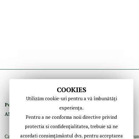
COOKIES
Utilizăm cookie-uri pentru a vă îmbunătăți
Politica de Confidenţ
ialitate
Termeni şi Condiţii
experiența.
ANPC
GDPR
Contact
Pentru a ne conforma noii directive privind
protectia si confidențialitatea, trebuie să ne
acordati consimțământul dvs. pentru acceptarea
Casă de licitaţii dedicată bibliofiliei, fotografiei istorice şi doc