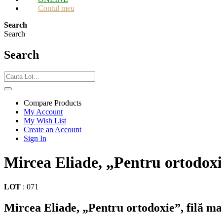
Contul meu
Search
Search
Search
Compare Products
My Account
My Wish List
Create an Account
Sign In
Mircea Eliade, „Pentru ortodoxi
LOT
:
071
Mircea Eliade, „Pentru ortodoxie”, filă m