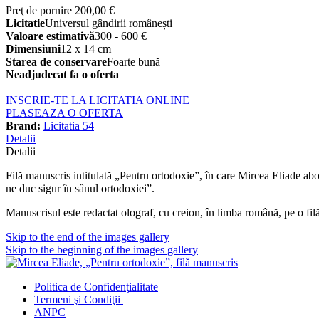
Preţ de pornire
200,00 €
Licitatie
Universul gândirii românești
Valoare estimativă
300 - 600 €
Dimensiuni
12 x 14 cm
Starea de conservare
Foarte bună
Neadjudecat fa o oferta
INSCRIE-TE LA LICITATIA ONLINE
PLASEAZA O OFERTA
Brand:
Licitatia 54
Detalii
Detalii
Filă manuscris intitulată „Pentru ortodoxie”, în care Mircea Eliade abor
ne duc sigur în sânul ortodoxiei”.
Manuscrisul este redactat olograf, cu creion, în limba română, pe o fil
Skip to the end of the images gallery
Skip to the beginning of the images gallery
Politica de Confidenţ
ialitate
Termeni şi Condiţii
ANPC