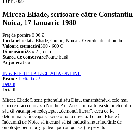
LOT
:
069
Mircea Eliade, scrisoare către Constantin
Noica, 17 Ianuarie 1980
Preţ de pornire
0,00 €
Licitatie
Licitatia Eliade, Cioran, Noica - Exercitiu de admiratie
Valoare estimativă
300 - 600 €
Dimensiuni
28 x 21,5 cm
Starea de conservare
Foarte bună
Adjudecat cu
INSCRIE-TE LA LICITATIA ONLINE
Brand:
Licitatia 22
Detalii
Detalii
Mircea Eliade îi scrie pritenului său Dinu, transmițându-i cele mai
sincere urări cu ocazia Noului An. Acesta îi mărturișește prietenului
său că vacanța i-a redeșteptat „demonul literar”, ceea ce l-a
determinat să înceapă să scrie o nouă nuvelă. Tot aici Eliade îl
îndeamnă pe Noica să înceapă să își traducă singur lucrările de
ontologie pentru a-și putea tipări singur cărțile pe viitor.