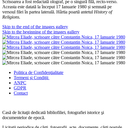
Scrisoarea a fost redactată olograf, pe o singură filă, recto-verso.
Aceasta este datată la început 17 Ianuarie 1980 și semnată pe
versoul filei în partea laterală. Hârtia poartă antetul
History of
Religions.
Skip to the end of the images gallery
Skip to the beginning of the images gallery
Politica de Confidenţ
ialitate
Termeni şi Condiţii
ANPC
GDPR
Contact
Casă de licitaţii dedicată bibliofiliei, fotografiei istorice şi
documentelor de epocă.
Licitaţii periodice de cărţi, fotografii, acte, documente, cărţi poştale