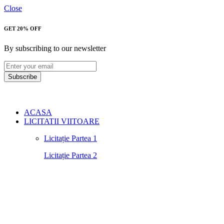
Close
GET 20% OFF
By subscribing to our newsletter
Subscribe
ACASA
LICITATII VIITOARE
Licitație Partea 1
Licitație Partea 2