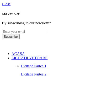
Close
GET 20% OFF
By subscribing to our newsletter
Subscribe
ACASA
LICITATII VIITOARE
Licitație Partea 1
Licitație Partea 2