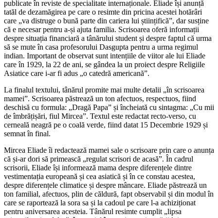
publicate în reviste de specialitate internaționale. Eliade își anunță
tatăl de dezamăgirea pe care o resimte din pricina acestei hotărâri
care „va distruge o bună parte din cariera lui științifică”, dar susține
că e necesar pentru a-și ajuta familia. Scrisoarea oferă informații
despre situația financiară a tânărului student și despre faptul că urma
să se mute în casa profesorului Dasgupta pentru a urma regimul
indian. Important de observat sunt intențiile de viitor ale lui Eliade
care în 1929, la 22 de ani, se gândea la un proiect despre Religiile
Asiatice care i-ar fi adus „o catedră americană”.
La finalul textului, tânărul promite mai multe detalii „în scrisoarea
mamei”. Scrisoarea păstrează un ton afectuos, respectuos, fiind
deschisă cu formula: „Dragă Papa” și încheiată cu sintagma: „Cu mii
de îmbrățișări, fiul Mircea”. Textul este redactat recto-verso, cu
cerneală neagră pe o coală verde, fiind datat 15 Decembrie 1929 și
semnat în final.
Mircea Eliade îi redactează mamei sale o scrisoare prin care o anunța
că și-ar dori să primească „regulat scrisori de acasă”. În cadrul
scrisorii, Eliade își informează mama despre diferențele dintre
vestimentația europeană și cea asiatică și în ce constau acestea,
despre diferențele climatice și despre mâncare. Eliade păstrează un
ton familial, afectuos, plin de căldură, fapt observabil și din modul în
care se raportează la sora sa și la cadoul pe care l-a achiziționat
pentru aniversarea acesteia. Tânărul resimte cumplit „lipsa