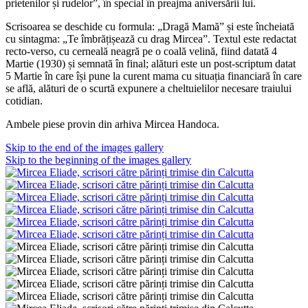
prietenilor și rudelor”, în special în preajma aniversării lui.
Scrisoarea se deschide cu formula: „Dragă Mamă” și este încheiată
cu sintagma: „Te îmbrățișează cu drag Mircea”. Textul este redactat
recto-verso, cu cerneală neagră pe o coală velină, fiind datată 4
Martie (1930) și semnată în final; alături este un post-scriptum datat
5 Martie în care își pune la curent mama cu situația financiară în care
se află, alături de o scurtă expunere a cheltuielilor necesare traiului
cotidian.
Ambele piese provin din arhiva Mircea Handoca.
Skip to the end of the images gallery
Skip to the beginning of the images gallery