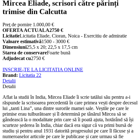
Mircea Eliade, scrisori către părinți
trimise din Calcutta
Preţ de pornire
1.000,00 €
OFERTA ACTUALA
2750 €
Licitatie
Licitatia Eliade, Cioran, Noica - Exercitiu de admiratie
Valoare estimativă
1500 - 3000 €
Dimensiuni
25,5 x 20; 22,5 x 17,5 cm
Starea de conservare
Foarte bună
Adjudecat cu
2750 €
INSCRIE-TE LA LICITATIA ONLINE
Brand:
Licitatia 22
Detalii
Detalii
Aflat la studii în India, Mircea Eliade îi scrie tatălui său pentru a-i
răspunde la scrisoarea precedentă în care primea vești despre decesul
lui „tanti Lina”, una dintre surorile mamei sale. Veștile pe care le
primise erau tulburătoare și îl determină pe tânărul Mircea să se
gândească la o modalitate prin care să îi poată ajuta, hotărând să își
scurteze șederea în India, chiar dacă era sigur că va primi bursă de
studiu și pentru anul 1931 datorită progresului pe care îl făcuse și a
numeroaselor articole pe care le publicase și care urmau să fie