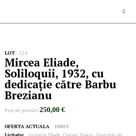
LOT
:
124
Mircea Eliade,
Soliloquii, 1932, cu
dedicație către Barbu
Brezianu
250,00 €
Preţ de pornire
OFERTA ACTUALA
1000 €
Licitatie
Licitatia Eliade, Cioran, Noica - Exercitiu de