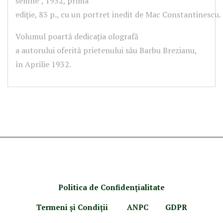
semne”, 1932, prima
ediție, 83 p., cu un portret inedit de Mac Constantinescu.
Volumul poartă dedicația olografă
a autorului oferită prietenului său Barbu Brezianu,
în Aprilie 1932.
Politica de Confidenţ
ialitate
Termeni şi Condiţii
ANPC
GDPR