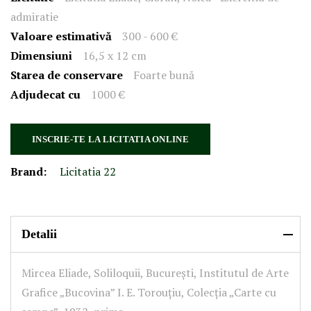
admiratie
Valoare estimativă
300 - 600 €
Dimensiuni
16,5 x 12 cm
Starea de conservare
Foarte bună
Adjudecat cu
1000 €
INSCRIE-TE LA LICITATIA ONLINE
Brand:
Licitatia 22
Detalii
Mircea Eliade, Soliloquii, București, Institutul de Arte
Grafice „Bucovina” I. E. Torouțiu, Colecția „Carte cu