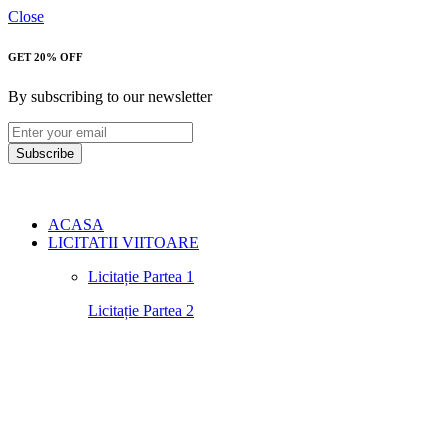
Close
GET 20% OFF
By subscribing to our newsletter
Subscribe
ACASA
LICITATII VIITOARE
Licitație Partea 1
Licitație Partea 2