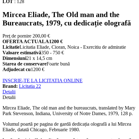
LOT
:
128
Mircea Eliade, The Old man and the
Bureaucrats, 1979, cu dedicație olografă
Preţ de pornire
200,00 €
OFERTA ACTUALA
1200 €
Licitatie
Licitatia Eliade, Cioran, Noica - Exercitiu de admiratie
Valoare estimativă
350 - 750 €
Dimensiuni
21 x 14,5 cm
Starea de conservare
Foarte bună
Adjudecat cu
1200 €
INSCRIE-TE LA LICITATIA ONLINE
Brand:
Licitatia 22
Detalii
Detalii
Mircea Eliade, The old man and the bureaucrats, translated by Mary
Park Stevenson, Indiana, University of Notre Dames, 1979, 128 p.
Volumul poartă pe pagina de gardă dedicația olografă a lui Mircea
Eliade, datată Chicago, Februarie 1980.