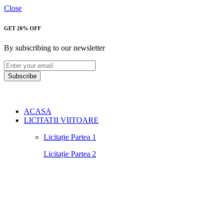
Close
GET 20% OFF
By subscribing to our newsletter
Subscribe
ACASA
LICITATII VIITOARE
Licitație Partea 1
Licitație Partea 2