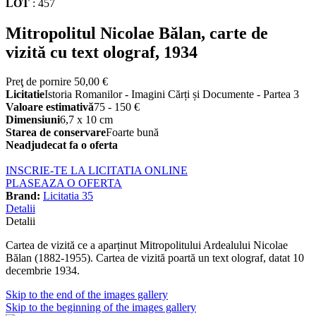
LOT
:
457
Mitropolitul Nicolae Bălan, carte de
vizită cu text olograf, 1934
Preţ de pornire
50,00 €
Licitatie
Istoria Romanilor - Imagini Cărți și Documente - Partea 3
Valoare estimativă
75 - 150 €
Dimensiuni
6,7 x 10 cm
Starea de conservare
Foarte bună
Neadjudecat fa o oferta
INSCRIE-TE LA LICITATIA ONLINE
PLASEAZA O OFERTA
Brand:
Licitatia 35
Detalii
Detalii
Cartea de vizită ce a aparținut Mitropolitului Ardealului Nicolae
Bălan (1882-1955). Cartea de vizită poartă un text olograf, datat 10
decembrie 1934.
Skip to the end of the images gallery
Skip to the beginning of the images gallery