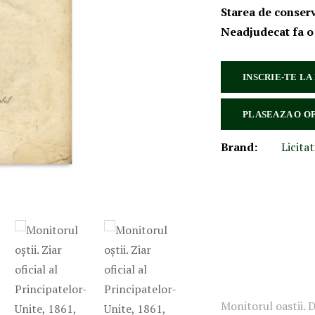
Starea de conser
Neadjudecat fa o
INSCRIE-TE LA
PLASEAZA O O
Brand:
Licitat
Monitorul oastii. D