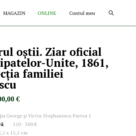
MAGAZIN
ONLINE
Contul meu
l oștii. Ziar oficial
cipatelor-Unite, 1861,
cția familiei
scu
00,00 €
ația George și Victor Stephanescu Partea 1
vă
150 - 300 €
2,5 x 15,5 cm