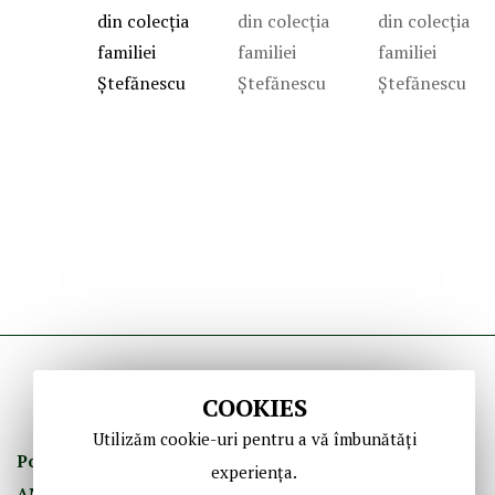
COOKIES
Utilizăm cookie-uri pentru a vă îmbunătăți
Politica de Confidenţ
ialitate
Termeni şi Condiţii
experiența.
ANPC
GDPR
Contact