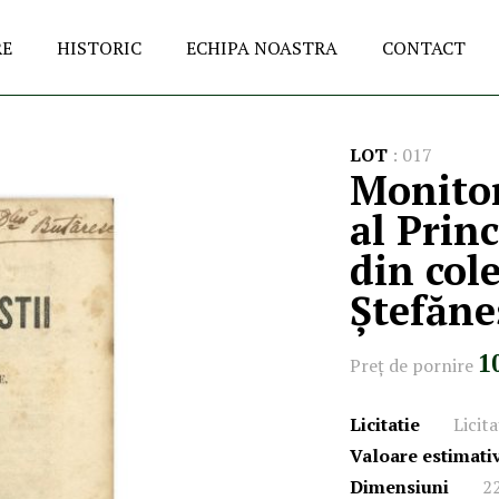
RE
HISTORIC
ECHIPA NOASTRA
CONTACT
LOT
:
017
Monitoru
al Prin
din cole
Ștefăne
1
Preţ de pornire
Licitatie
Licit
Valoare estimati
Dimensiuni
2