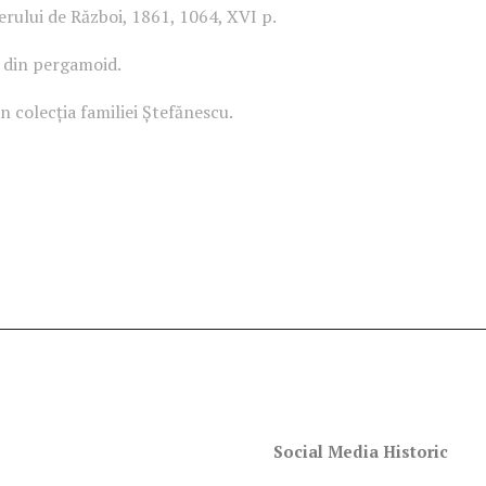
rului de Război, 1861, 1064, XVI p.
 din pergamoid.
n colecția familiei Ștefănescu.
Social Media Historic