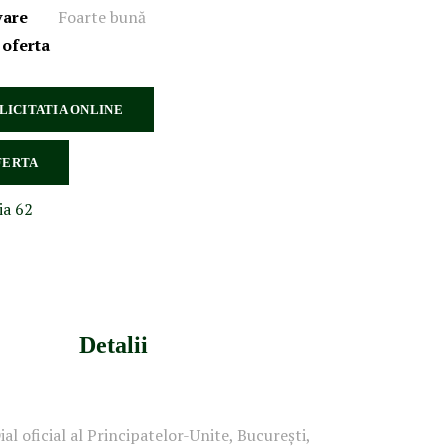
vare
Foarte bună
 oferta
 LICITATIA ONLINE
FERTA
ia 62
Detalii
ial oficial al Principatelor-Unite, București,