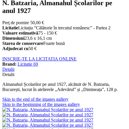
N. Batzaria, Almanahul Școlarilor pe
anul 1927
Preţ de pornire
50,00 €
Licitatie
Licitația ”Călătorie în trecutul românesc” - Partea 2
Valoare estimativă
75 - 150 €
Dimensiuni
23,6 x 16,1 cm
Starea de conservare
Foarte bună
Adjudecat cu
50 €
INSCRIE-TE LA LICITATIA ONLINE
Brand:
Licitatie 69
Detalii
Detalii
Almanahul Școlarilor pe anul 1927, alcătuit de N. Batzaria,
București, lucrat în atelierele „Adevărul” și „Dimineața”, 128 p.
Skip to the end of the images gallery
Skip to the beginning of the images gallery