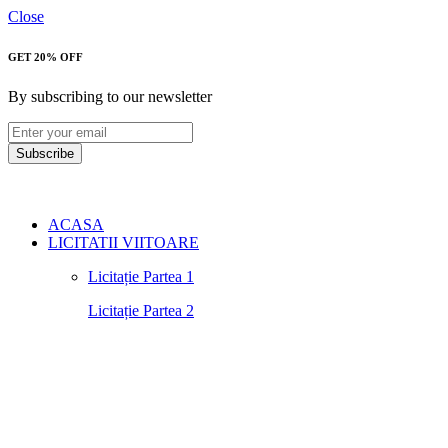
Close
GET 20% OFF
By subscribing to our newsletter
Subscribe
ACASA
LICITATII VIITOARE
Licitație Partea 1
Licitație Partea 2