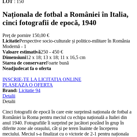
LOT
:
150
Naționala de fotbal a României în Italia,
cinci fotografii de epocă, 1940
Preţ de pornire
150,00 €
Licitatie
Perspective socio-culturale și politico-militare în România
Modernă - 1
Valoare estimativă
250 - 450 €
Dimensiuni
12 x 18; 13 x 18; 11 x 16,5 cm
Starea de conservare
Foarte bună
Neadjudecat fa o oferta
INSCRIE-TE LA LICITATIA ONLINE
PLASEAZA O OFERTA
Brand:
Licitatie 94
Detalii
Detalii
Cinci fotografii de epocă în care este surprinsă naționala de fotbal a
României la Roma pentru meciul cu echipa națională a Italiei din
anul 1940. Fotografiile îi surprind pe jucători pozând în grup în
diferite zone ale orașului, cât și pe teren înainte de începerea
meciului. Meciul s-a finalizat cu o victorie de 2-1 pentru naționala