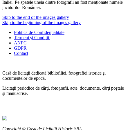
Italiei. Pe spatele uneia dintre fotografii au fost menționate numele
jucătorilor României.
Skip to the end of the images gallery
Skip to the beginning of the images gallery
Politica de Confidenţ
ialitate
Termeni şi Condiţii
ANPC
GDPR
Contact
Casă de licitaţii dedicată bibliofiliei, fotografiei istorice şi
documentelor de epocă.
Licitaţii periodice de cărţi, fotografii, acte, documente, cărţi poştale
şi manuscrise.
Copyright © Casa de Licitaţii Historic SRL