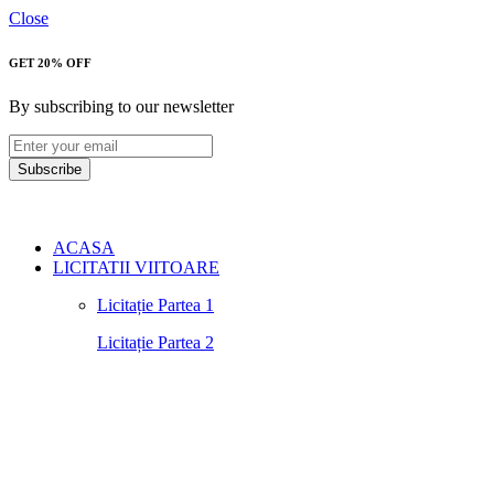
Close
GET 20% OFF
By subscribing to our newsletter
Subscribe
ACASA
LICITATII VIITOARE
Licitație Partea 1
Licitație Partea 2