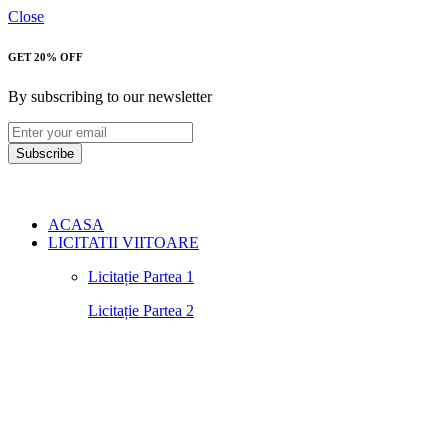
Close
GET 20% OFF
By subscribing to our newsletter
Subscribe
ACASA
LICITATII VIITOARE
Licitație Partea 1
Licitație Partea 2