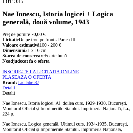
LOT
:
015
Nae Ionescu, Istoria logicei + Logica
generală, două volume, 1943
Preţ de pornire
70,00 €
Licitatie
De pe tron pe front - Partea III
Valoare estimativă
100 - 200 €
Dimensiuni
21 x 16 cm
Starea de conservare
Foarte bună
Neadjudecat fa o oferta
INSCRIE-TE LA LICITATIA ONLINE
PLASEAZA O OFERTA
Brand:
Licitatie 87
Detalii
Detalii
Nae Ionescu, Istoria logicei. Al doilea curs, 1929-1930, București,
Monitorul Oficial și Imprimeriile Statului. Imprimeria Națională, f.a.,
224 p.
Nae Ionescu, Logica generală. Ultimul curs, 1934-1935, București,
Monitorul Oficial și Imprimeriile Statului. Imprimeria Națională,