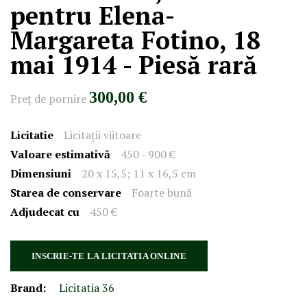
pentru Elena-
Margareta Fotino, 18
mai 1914 - Piesă rară
300,00 €
Preţ de pornire
Licitatie
Licitații viitoare
Valoare estimativă
450 - 900 €
Dimensiuni
20 x 15,5; 11 x 16,5 cm
Starea de conservare
Foarte bună
Adjudecat cu
450 €
INSCRIE-TE LA LICITATIA ONLINE
Brand:
Licitatia 36