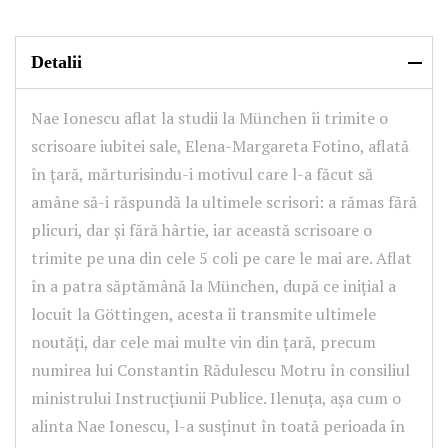
Detalii
Nae Ionescu aflat la studii la München îi trimite o
scrisoare iubitei sale, Elena-Margareta Fotino, aflată
în țară, mărturisindu-i motivul care l-a făcut să
amâne să-i răspundă la ultimele scrisori: a rămas fără
plicuri, dar și fără hârtie, iar această scrisoare o
trimite pe una din cele 5 coli pe care le mai are. Aflat
în a patra săptămână la München, după ce inițial a
locuit la Göttingen, acesta îi transmite ultimele
noutăți, dar cele mai multe vin din țară, precum
numirea lui Constantin Rădulescu Motru în consiliul
ministrului Instrucțiunii Publice. Ilenuța, așa cum o
alinta Nae Ionescu, l-a susținut în toată perioada în