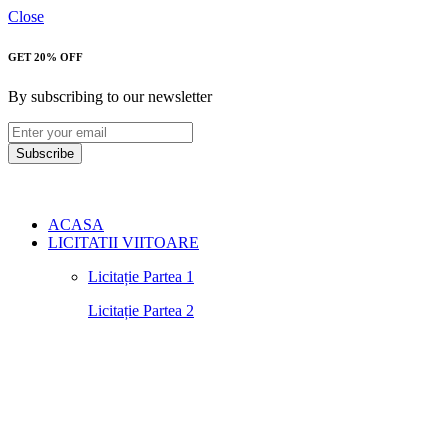
Close
GET 20% OFF
By subscribing to our newsletter
Subscribe
ACASA
LICITATII VIITOARE
Licitație Partea 1
Licitație Partea 2