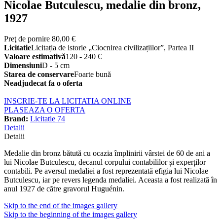
Nicolae Butculescu, medalie din bronz,
1927
Preţ de pornire
80,00 €
Licitatie
Licitația de istorie „Ciocnirea civilizațiilor”, Partea II
Valoare estimativă
120 - 240 €
Dimensiuni
D - 5 cm
Starea de conservare
Foarte bună
Neadjudecat fa o oferta
INSCRIE-TE LA LICITATIA ONLINE
PLASEAZA O OFERTA
Brand:
Licitatie 74
Detalii
Detalii
Medalie din bronz bătută cu ocazia împlinirii vârstei de 60 de ani a
lui Nicolae Butculescu, decanul corpului contabililor și experților
contabili. Pe aversul medaliei a fost reprezentată efigia lui Nicolae
Butculescu, iar pe revers legenda medaliei. Aceasta a fost realizată în
anul 1927 de către gravorul Huguénin.
Skip to the end of the images gallery
Skip to the beginning of the images gallery