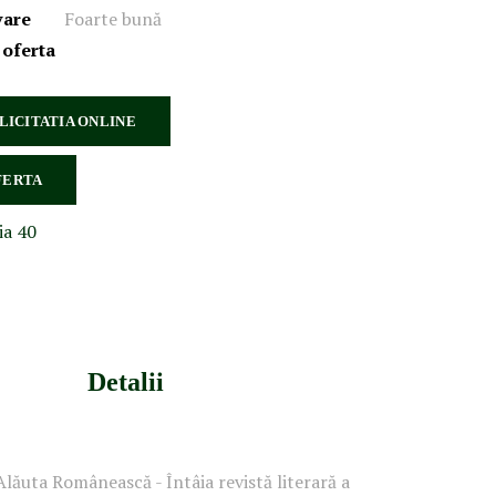
vare
Foarte bună
 oferta
 LICITATIA ONLINE
FERTA
ia 40
Detalii
Alăuta Românească - Întâia revistă literară a