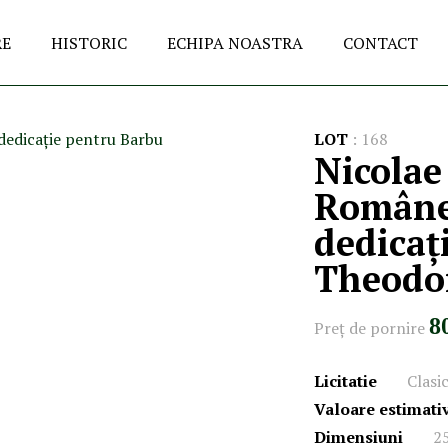
RE
HISTORIC
ECHIPA NOASTRA
CONTACT
LOT
:
168
Nicolae
Românea
dedicaț
Theodo
8
Preţ de pornire
Licitatie
Clasi
Valoare estimati
Dimensiuni
2