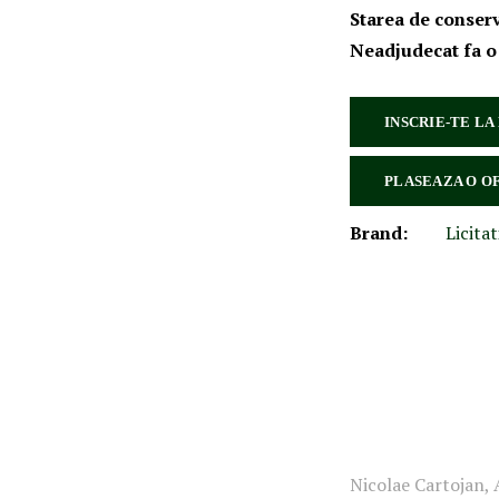
Starea de conser
Neadjudecat fa o
INSCRIE-TE LA
PLASEAZA O O
Brand:
Licitat
Nicolae Cartojan, 