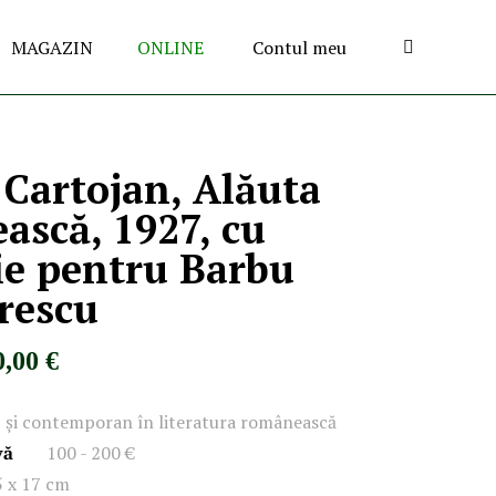
MAGAZIN
ONLINE
Contul meu
 Cartojan, Alăuta
scă, 1927, cu
ie pentru Barbu
rescu
0,00 €
c și contemporan în literatura românească
vă
100 - 200 €
5 x 17 cm