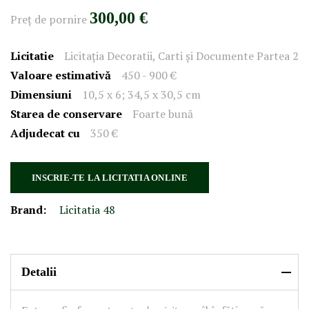
300,00 €
Preţ de pornire
Licitatie
Licitația Decoratii, Carti și Documente Partea 2
Valoare estimativă
450 - 900 €
Dimensiuni
​​10,5 x 6; 34,5 x 30,5 cm
Starea de conservare
Foarte bună
Adjudecat cu
350 €
INSCRIE-TE LA LICITATIA ONLINE
Brand:
Licitatia 48
Detalii