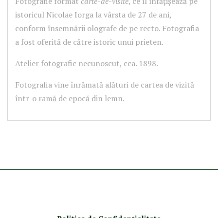
Fotografie format
carte-de-visite
, ce îl înfățișează pe
istoricul Nicolae Iorga la vârsta de 27 de ani,
conform însemnării olografe de pe recto. Fotografia
a fost oferită de către istoric unui prieten.
Atelier fotografic necunoscut, cca. 1898.
Fotografia vine înrămată alături de cartea de vizită
într-o ramă de epocă din lemn.