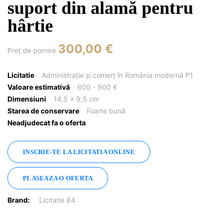
suport din alamă pentru
hârtie
300,00 €
Preţ de pornire
Licitatie
Administrație și comerț în România modernă P1
Valoare estimativă
600 - 900 €
Dimensiuni
14,5 x 9,5 cm
Starea de conservare
Foarte bună
Neadjudecat fa o oferta
INSCRIE-TE LA LICITATIA ONLINE
PLASEAZA O OFERTA
Brand:
Licitatie 84