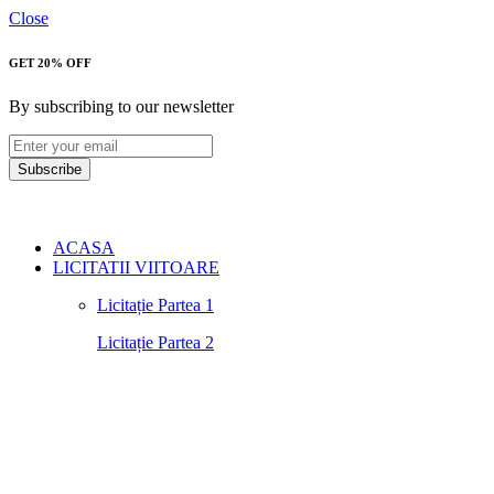
Close
GET 20% OFF
By subscribing to our newsletter
Subscribe
ACASA
LICITATII VIITOARE
Licitație Partea 1
Licitație Partea 2