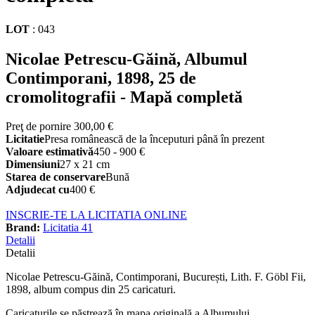
LOT
:
043
Nicolae Petrescu-Găină, Albumul
Contimporani, 1898, 25 de
cromolitografii - Mapă completă
Preţ de pornire
300,00 €
Licitatie
Presa românească de la începuturi până în prezent
Valoare estimativă
450 - 900 €
Dimensiuni
27 x 21 cm
Starea de conservare
Bună
Adjudecat cu
400 €
INSCRIE-TE LA LICITATIA ONLINE
Brand:
Licitatia 41
Detalii
Detalii
Nicolae Petrescu-Găină, Contimporani, București, Lith. F. Göbl Fii,
1898, album compus din 25 caricaturi.
Caricaturile se păstrează în mapa originală a Albumului