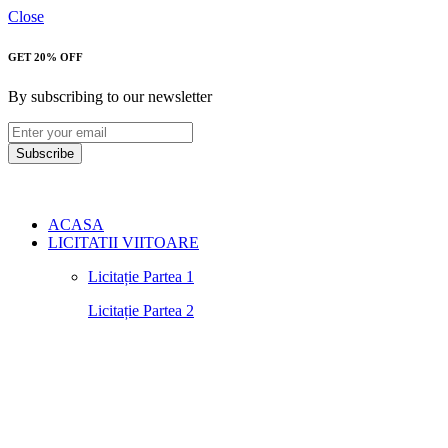
Close
GET 20% OFF
By subscribing to our newsletter
Subscribe
ACASA
LICITATII VIITOARE
Licitație Partea 1
Licitație Partea 2