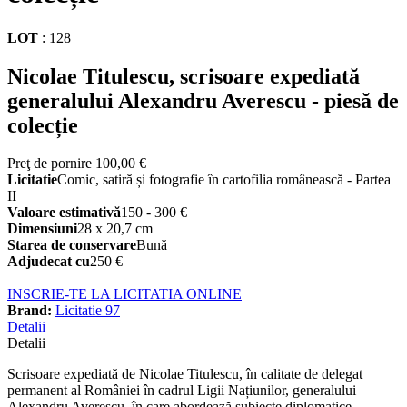
LOT
:
128
Nicolae Titulescu, scrisoare expediată
generalului Alexandru Averescu - piesă de
colecție
Preţ de pornire
100,00 €
Licitatie
Comic, satiră și fotografie în cartofilia românească - Partea
II
Valoare estimativă
150 - 300 €
Dimensiuni
28 x 20,7 cm
Starea de conservare
Bună
Adjudecat cu
250 €
INSCRIE-TE LA LICITATIA ONLINE
Brand:
Licitatie 97
Detalii
Detalii
Scrisoare expediată de Nicolae Titulescu, în calitate de delegat
permanent al României în cadrul Ligii Națiunilor, generalului
Alexandru Averescu, în care abordează subiecte diplomatice.